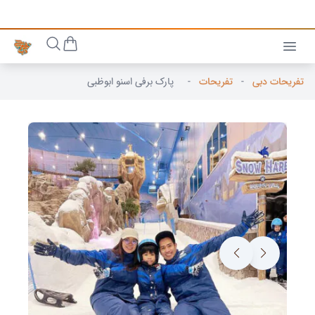
تفریحات دبی
-
تفریحات
-
پارک برفی اسنو ابوظبی