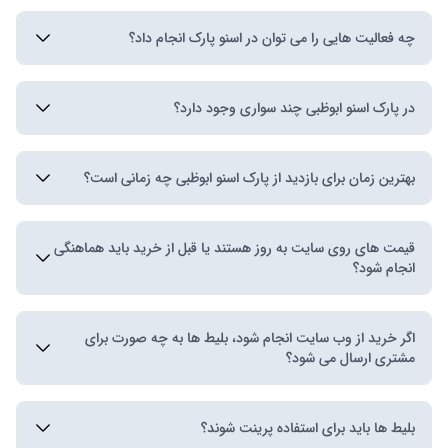
بله به دلایل ایمنی، ورود کودکان زیر ۲ سال به اسنو ابوظبی
چه فعالیت هایی را می توان در اسنو پارک انجام داد؟
ممنوع است.
بازدیدکنندگان می‌توانند از فعالیت‌های مختلف، از جمله
در پارک اسنو ابوظبی چند سواری وجود دارد؟
اسکی، اسنوبورد، سورتمه‌بازی، مبارزه با گلوله برفی و حتی
کاوش در یک روستای پوشیده از برف دلربا لذت ببرند.
این پارک برفی که در میان بزرگترین پارک های برفی
بهترین زمان برای بازدید از پارک اسنو ابوظبی چه زمانی است؟
سرپوشیده جهان قرار دارد، دارای مجموعه ای چشمگیر از 20
سواری و جاذبه است.
این پارک برفی سرپوشیده است و همیشه در دمای منفی 2
قیمت های روی سایت به روز هستند یا قبل از خرید باید هماهنگی
درجه سانتیگراد نگهداری می شود. می توانید در هر زمانی در
انجام شود؟
طول سال از آن دیدن کنید و لذت ببرید.
قیمت تمامی تفریحات روی وب سایت به روز می باشند و
اگر خرید از وب سایت انجام شود، بلیط ها به چه صورت برای
مواردی که نیاز به هماهنگی قبل خرید داشته باشد (از نظر
مشتری ارسال می شود؟
ظرفيت)، ذکر شده است.
فایل PDF بلیط ها بعد از خرید از سایت، در واتساپ یا
بلیط ها باید برای استفاده پرینت شوند؟
تلگرام یا ایمیل، برای مشتری ارسال می گردد.