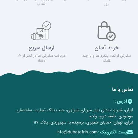
روز
شتاب
خرید آسان
ارسال سریع
سفارش از تمام پلتفرم ها و با چند
دریافت سفارش ها در کمتر از 30
کلیک
دقیقه
تماس با ما
آدرس :
ایران، شیراز، ابتدای بلوار میرزای شیرازی، جنب بانک تجارت، ساختمان
موجودی، طبقه دوم، واحد
ایران، تهران، خیابان مطهری، نرسیده به سهروردی، پلاک 117
پست الکترونیک :
info@dubatafrih.com