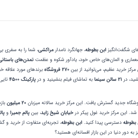
رهای شگفت‌انگیز
ابن بطوطه
، جهانگرد نامدار
مراکشی
، شما را به سفری بی
ا معماری و المان‌های خاص خود، یادآور شکوه و عظمت
تمدن‌های باستانی
مرکز خرید عظیم، می‌توانید از بین
270
فروشگاه
برندهای مورد علاقه خو
ید، در
21
سالن
سینما
به تماشای فیلم بنشینید و در
پارکینگ
4500
تایی
شگاه جدید گسترش یافت. این مرکز خرید سالانه میزبان
20
میلیون
بازد
شد. این مرکز خرید غول پیکر در
خیابان
شیخ زاید
، بین
پالم
جمیرا
و
پال
بطوطه
دسترسی پیدا کنید.
ابن
بطوطه
، تجربه‌ای متفاوت از خرید و گ
ه دور دنیا در این بازار افسانه‌ای هستید؟