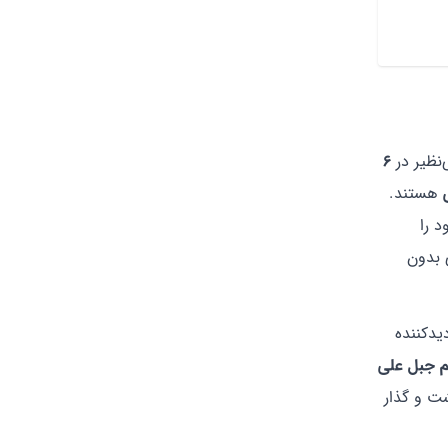
‌نظیر در
۶
هستند.
د را
 بدون
یدکننده
م
جبل
علی
شت و گذار