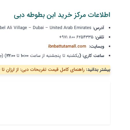
اطلاعات مرکز خرید ابن بطوطه دبی
آدرس:
el Ali Village – Dubai – United Arab Emirates
تلفن:
6254335 800 971+
وبسایت:
ibnbattutamall.com
ساعت کاری: (
یکشنبه تا پنجشنبه از ساعت
10:00
تا
22:00
) (ج
بیشتر بدانید:
راهنمای کامل قیمت تفریحات دبی: از ارزان تا 