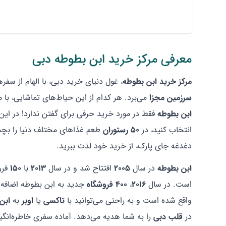
معرفی مرکز خرید ابن بطوطه دبی
مرکز خرید ابن بطوطه
، غول‌ دنیای خرید دبی، با الهام از سف
سرزمین مجزا
می‌برد. هر کدام از این حیاط‌های تماشایی، ب
ابن بطوطه
فقط در مورد خرید حرفی برای گفتن ندارد! در این 
انتخاب کنید، در
50
رستوران
طعم غذاهای مختلف دنیا را بچش
دغدغه جای پارک، از خرید خود لذت ببرید.
ابن بطوطه
در سال
2005
افتتاح شد و در سال
2013
با
150
فرو
است. در سال
2016
،
400
فروشگاه
جدید به ابن بطوطه اضافه 
واقع شده است و به راحتی می‌توانید با
تاکسی
یا
اوبر
به
ابن
در
قلب دبی
را به شما هدیه می‌دهد. آماده سفری خاطره‌انگیز ب