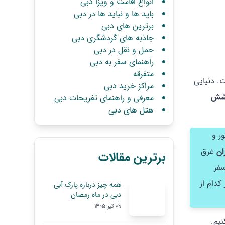
انواع اقامت و ویزا دبی
باید ها و نباید ها در دبی
برترین های دبی
جاذبه های گردشگری دبی
حمل و نقل در دبی
راهنمای سفر به دبی
متفرقه
. دنیایی
مراکز خرید دبی
 شش
معرفی و راهنمای تفریحات دبی
هتل های دبی
ر و
ان
غرق
برترین مقالات
سفر
کدام از
همه چیز درباره پارک آبی
دبی در ماه رمضان
09 تیر 1405
نیم.