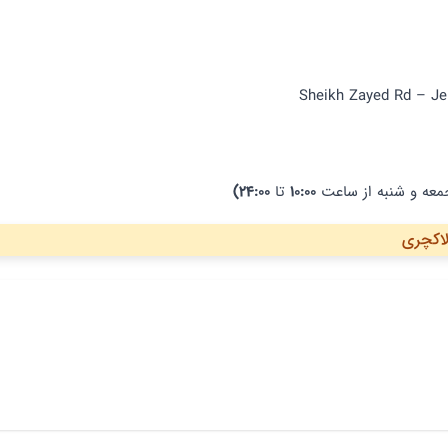
Sheikh Zayed Rd – Jeb
معه و شنبه از ساعت
10:00
تا
24:00)
لاکچری