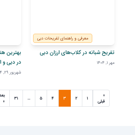
معرفی و راهنمای تفریحات دبی
تفریح شبانه در کلاب‌های ارزان دبی
بهترین هت
در دبی و ا
مهر 1, 1404
شهریور 29, 1404
«
بعد
31
…
5
4
3
2
1
قبلی
»