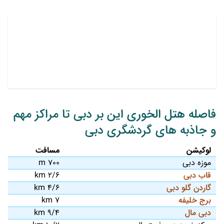
فاصله هتل الخوری این بر دبی تا مراکز مهم
و جاذبه های گردشگری دبی
لوکیشن
مسافت
موزه دبی
700 m
قاب دبی
2/6 km
گاردن گلو دبی
4/6 km
برج خلیفه
7 km
دبی مال
9/4 km