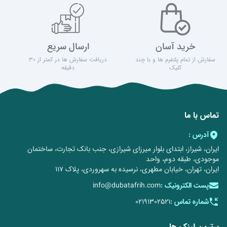
خرید آسان
ارسال سریع
سفارش از تمام پلتفرم ها و با چند
دریافت سفارش ها در کمتر از 30
کلیک
دقیقه
تماس با ما
آدرس :
ایران، شیراز، ابتدای بلوار میرزای شیرازی، جنب بانک تجارت، ساختمان
موجودی، طبقه دوم، واحد
ایران، تهران، خیابان مطهری، نرسیده به سهروردی، پلاک 117
پست الکترونیک :
info@dubatafrih.com
شماره تماس :
02191302521
برترین لینک ها